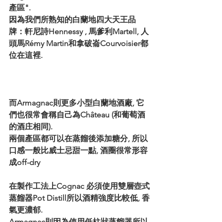
產區".
因為我們所熟知的白蘭地四大天王品
牌：
軒尼詩Hennessy , 馬爹利Martell, 人
頭馬Rémy Martin和拿破崙Courvoisier
都
位在這裡.
而Armagnac則更多小型白蘭地酒廠, 它
們也很常會稱自己為Château (和葡萄酒
的酒庄相同).
兩個產區都可以在蒸餾後添加糖分, 所以
口感一般比威士忌甜一點, 酒圈很常形容
成off-dry
在製作工法上Cognac 必須使用雙層壺式
蒸餾器Pot Distill所以酒精強度比較低, 香
氣更濃郁.
Armagnac則因為使用低柱狀蒸餾器所以