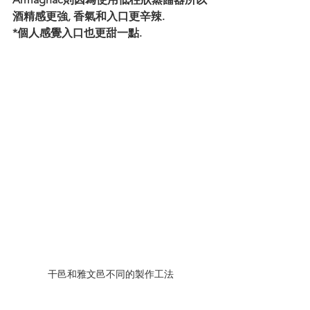
酒精感更強, 香氣和入口更辛辣.
*個人感覺入口也更甜一點.
干邑和雅文邑不同的製作工法